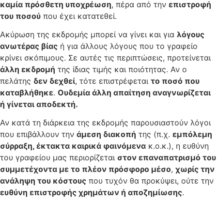
καμία πρόσθετη υποχρέωση
, πέρα από την
επιστροφή
του ποσού
που έχει κατατεθεί.
Ακύρωση της εκδρομής μπορεί να γίνει και για
λόγους
ανωτέρας βίας
ή για άλλους λόγους που το γραφείο
κρίνει σκόπιμους. Σε αυτές τις περιπτώσεις, προτείνεται
άλλη εκδρομή
της ίδιας τιμής και ποιότητας. Αν ο
πελάτης
δεν δεχθεί
, τότε επιστρέφεται
το ποσό που
καταβλήθηκε
.
Ουδεμία άλλη απαίτηση αναγνωρίζεται
ή γίνεται αποδεκτή.
Αν κατά τη διάρκεια της εκδρομής παρουσιαστούν λόγοι
που επιβάλλουν την
άμεση διακοπή
της (π.χ.
εμπόλεμη
σύρραξη, έκτακτα καιρικά φαινόμενα
κ.ο.κ.), η ευθύνη
του γραφείου μας περιορίζεται
στον επαναπατρισμό του
συμμετέχοντα με το πλέον πρόσφορο μέσο
,
χωρίς την
ανάληψη του κόστους
που τυχόν θα προκύψει, ούτε την
ευθύνη επιστροφής χρημάτων ή αποζημίωσης
.