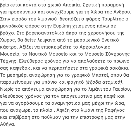
βρίσκεται κοντά στο χωριό Αποικία. Σχετική παραμονή
για προσκύνημα και συνεχίζουμε για τη Χώρα της Άνδρου.
Στην είσοδο του λιμανιού δεσπόζει ο φάρος Τουρλίτης ο
μοναδικός φάρος στην Ευρώπη χτισμένος πάνω σε
βράχο. Στο βορειοανατολικό άκρο της χερσονήσου της
Χώρας, θα δείτε λείψανα από το μεσαιωνικό Ενετικό
κάστρο. Αξίξει να επισκεφθείτε το Αρχαιολογικό
Μουσείο, το Ναυτικό Μουσείο και το Μουσείο Σύγχρονης
Τέχνης. Ελεύθερος χρόνος για να απολαύσετε το πρωινό
σας καφεδάκι και να περπατήσετε στα γραφικά σοκάκια.
Το μεσημέρι αναχώρηση για το γραφικό Μπατσί
,
όπου θα
παραμείνουμε για μπάνιο και φαγητό
(έξοδα ατομικά)
.
Νωρίς το απόγευμα αναχώρηση για το λιμάνι του Γαυρίου,
ελεύθερος χρόνος για τον απογευματινό μας καφέ και
για να αγοράσουμε τα αναμνηστικά μας μέχρι την ώρα,
που αναχωρεί το πλοίο . Άφιξη στο λιμάνι της Ραφήνας
και επιβίβαση στο πούλμαν για την επιστροφή μας στην
Αθήνα.