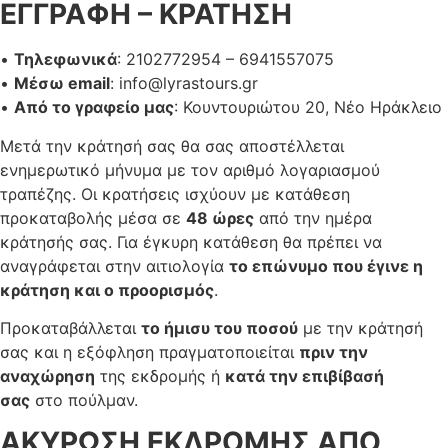
ΕΓΓΡΑΦΗ – ΚΡΑΤΗΣΗ
•
Τηλεφωνικά
: 2102772954 – 6941557075
•
Μέσω email
:
info@lyrastours.gr
•
Από το γραφείο μας
: Κουντουριώτου 20, Νέο Ηράκλειο
Μετά την κράτησή σας θα σας αποστέλλεται
ενημερωτικό μήνυμα με τον αριθμό λογαριασμού
τραπέζης. Οι κρατήσεις ισχύουν με κατάθεση
προκαταβολής μέσα σε
48 ώρες
από την ημέρα
κράτησής σας. Για έγκυρη κατάθεση θα πρέπει να
αναγράφεται στην αιτιολογία
το επώνυμο που έγινε η
κράτηση και ο προορισμός
.
Προκαταβάλλεται
το ήμισυ του ποσού
με την κράτησή
σας και η εξόφληση πραγματοποιείται
πριν την
αναχώρηση
της εκδρομής ή
κατά την επιβίβασή
σας
στο πούλμαν.
ΑΚΥΡΩΣΗ ΕΚΔΡΟΜΗΣ ΑΠΟ