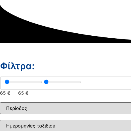
Φίλτρα:
65
€
—
65
€