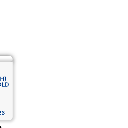
Η)
OLD
26